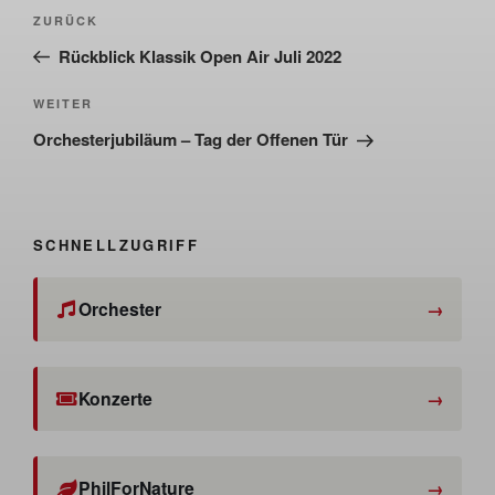
Beitragsnavigation
Vorheriger
ZURÜCK
Beitrag
Rückblick Klassik Open Air Juli 2022
Nächster
WEITER
Beitrag
Orchesterjubiläum – Tag der Offenen Tür
SCHNELLZUGRIFF
Orchester
Konzerte
PhilForNature