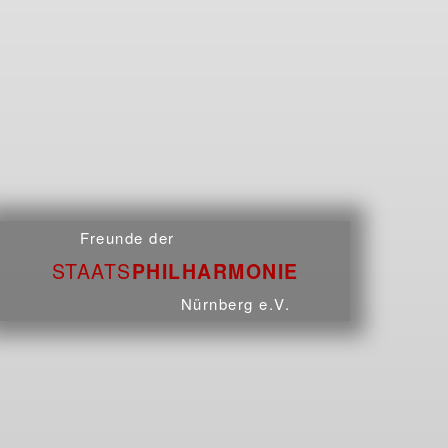
Freunde der
S
TAATS
P
HIL
H
ARMONIE
Nürnberg e.V.