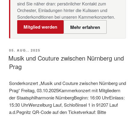
sind Sie näher dran: persönlicher Kontakt zum
Orchester, Einladungen hinter die Kulissen und
Sonderkonditionen bei unseren Kammerkonzerten.
Mitglied werden
Mehr erfahren
VERÖFFENTLICHT
05. AUG.. 2025
AM
Musik und Cou­ture zwi­schen Nürn­berg und
Prag
Sonderkonzert „Musik und Couture zwischen Nürnberg und
Prag“ Freitag, 03.10.2025Kammerkonzert mit Mitgliedern
der Staatsphilharmonie NürnbergBeginn: 16:00 UhrEinlass:
15:30 UhrWenzelburg Lauf, Schloßinsel 1 in 91207 Lauf
a.d.Pegnitz QR-Code auf den Ticketverkauf: Bitte
beachten:Auf der Seite der Veranstaltung im Kalender den
3. Oktober auswählen, erst dann sind …